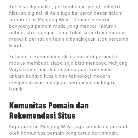
Tak bisa dipungkiri, pertumbuhan pesat industri
hiburan digital di Asia juga berperan besar dalam
popularitas Mahjong Ways. Dengan semakin
banyaknya pemain muda yang mencari hiburan
online, slot dengan tema lokal seperti ini mampu
menarik perhatian lebih dibandingkan slot bertema
Barat.
Selain itu, kemudahan akses melalui perangkat
mobile membuat siapa saja bisa mencoba Mahjong
Ways kapan pun dan di mana pun. Kombinasi
antara budaya klasik dan teknologi modern
menjadi alasan mengapa permainan ini begitu
ikonik.
Komunitas Pemain dan
Rekomendasi Situs
Kepopuleran Mahjong Ways juga semakin diperkuat
oleh komunitas pemain yang terus bertambah.