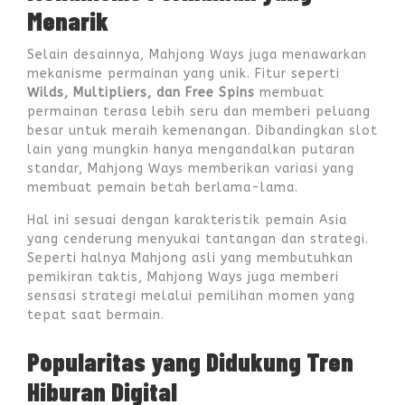
Menarik
Selain desainnya, Mahjong Ways juga menawarkan
mekanisme permainan yang unik. Fitur seperti
Wilds, Multipliers, dan Free Spins
membuat
permainan terasa lebih seru dan memberi peluang
besar untuk meraih kemenangan. Dibandingkan slot
lain yang mungkin hanya mengandalkan putaran
standar, Mahjong Ways memberikan variasi yang
membuat pemain betah berlama-lama.
Hal ini sesuai dengan karakteristik pemain Asia
yang cenderung menyukai tantangan dan strategi.
Seperti halnya Mahjong asli yang membutuhkan
pemikiran taktis, Mahjong Ways juga memberi
sensasi strategi melalui pemilihan momen yang
tepat saat bermain.
Popularitas yang Didukung Tren
Hiburan Digital