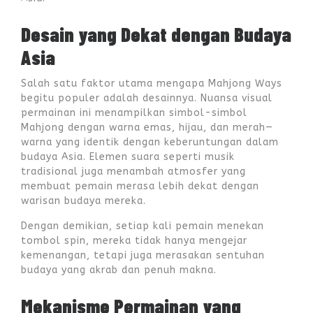
Desain yang Dekat dengan Budaya
Asia
Salah satu faktor utama mengapa Mahjong Ways
begitu populer adalah desainnya. Nuansa visual
permainan ini menampilkan simbol-simbol
Mahjong dengan warna emas, hijau, dan merah—
warna yang identik dengan keberuntungan dalam
budaya Asia. Elemen suara seperti musik
tradisional juga menambah atmosfer yang
membuat pemain merasa lebih dekat dengan
warisan budaya mereka.
Dengan demikian, setiap kali pemain menekan
tombol spin, mereka tidak hanya mengejar
kemenangan, tetapi juga merasakan sentuhan
budaya yang akrab dan penuh makna.
Mekanisme Permainan yang