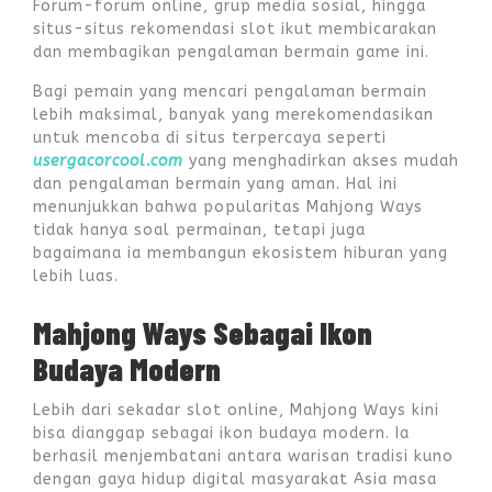
Forum-forum online, grup media sosial, hingga
situs-situs rekomendasi slot ikut membicarakan
dan membagikan pengalaman bermain game ini.
Bagi pemain yang mencari pengalaman bermain
lebih maksimal, banyak yang merekomendasikan
untuk mencoba di situs terpercaya seperti
usergacorcool.com
yang menghadirkan akses mudah
dan pengalaman bermain yang aman. Hal ini
menunjukkan bahwa popularitas Mahjong Ways
tidak hanya soal permainan, tetapi juga
bagaimana ia membangun ekosistem hiburan yang
lebih luas.
Mahjong Ways Sebagai Ikon
Budaya Modern
Lebih dari sekadar slot online, Mahjong Ways kini
bisa dianggap sebagai ikon budaya modern. Ia
berhasil menjembatani antara warisan tradisi kuno
dengan gaya hidup digital masyarakat Asia masa