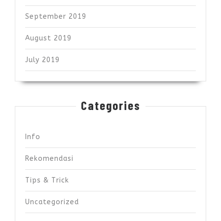
September 2019
August 2019
July 2019
Categories
Info
Rekomendasi
Tips & Trick
Uncategorized