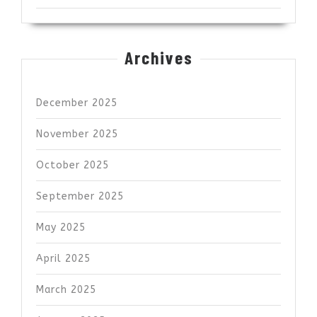
Archives
December 2025
November 2025
October 2025
September 2025
May 2025
April 2025
March 2025