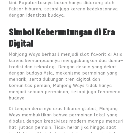
kini. Popularitasnya bukan hanya didorong oleh
faktor hiburan, tetapi juga karena kedekatannya
dengan identitas budaya.
Simbol Keberuntungan di Era
Digital
Mahjong Ways berhasil menjadi slot favorit di Asia
karena kemampuannya menggabungkan dua dunia—
tradisi dan teknologi. Dengan desain yang dekat
dengan budaya Asia, mekanisme permainan yang
menarik, serta dukungan tren digital dan
komunitas pemain, Mahjong Ways tidak hanya
menjadi sebuah permainan, tetapi juga fenomena
budaya.
Di tengah derasnya arus hiburan global, Mahjong
Ways membuktikan bahwa permainan lokal yang
dibalut dengan kreativitas modern mampu mencuri
hati jutaan pemain. Tidak heran jika hingga saat