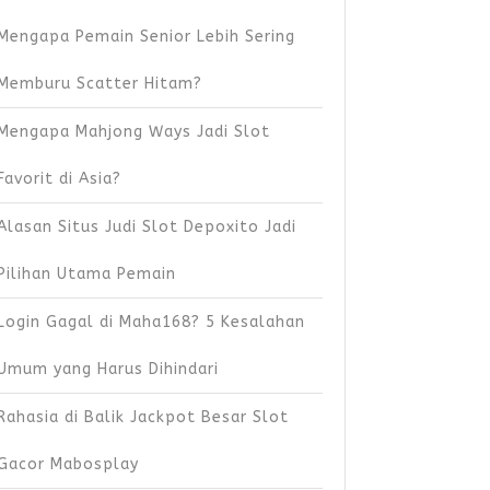
Mengapa Pemain Senior Lebih Sering
Memburu Scatter Hitam?
Mengapa Mahjong Ways Jadi Slot
Favorit di Asia?
Alasan Situs Judi Slot Depoxito Jadi
Pilihan Utama Pemain
Login Gagal di Maha168? 5 Kesalahan
Umum yang Harus Dihindari
Rahasia di Balik Jackpot Besar Slot
Gacor Mabosplay