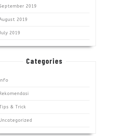
September 2019
August 2019
July 2019
Categories
Info
Rekomendasi
Tips & Trick
Uncategorized