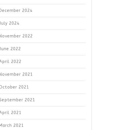
December 2024
July 2024
November 2022
June 2022
April 2022
November 2021
October 2021
September 2021
April 2021
March 2021