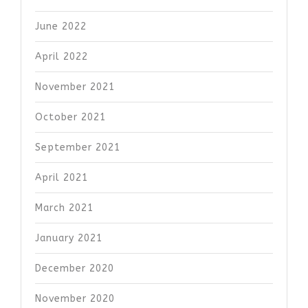
June 2022
April 2022
November 2021
October 2021
September 2021
April 2021
March 2021
January 2021
December 2020
November 2020