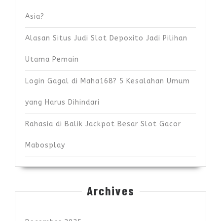
Asia?
Alasan Situs Judi Slot Depoxito Jadi Pilihan
Utama Pemain
Login Gagal di Maha168? 5 Kesalahan Umum
yang Harus Dihindari
Rahasia di Balik Jackpot Besar Slot Gacor
Mabosplay
Archives