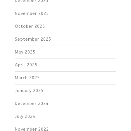
December 2025
November 2025
October 2025
September 2025
May 2025
April 2025
March 2025
January 2025
December 2024
July 2024
November 2022