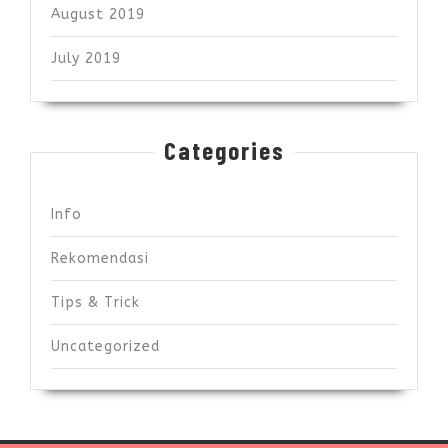
August 2019
July 2019
Categories
Info
Rekomendasi
Tips & Trick
Uncategorized