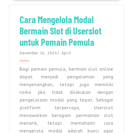
Cara Mengelola Modal
Bermain Slot di Userslot
untuk Pemain Pemula
December 16, 2024
|
April
Bagi pemain pemula, bermain slot online
dapat menjadi pengalaman yang
menyenangkan, tetapi juga memiliki
risiko jika tidak dilakukan dengan
pengelolaan modal yang tepat. Sebagai
platform terpercaya, Userslot
menawarkan beragam permainan slot
menarik, tetapi memahami cara
mengelola modal adalah kunci agar