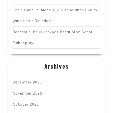
Login Gagal di Maha168? 5 Kesalahan Umum
yang Harus Dihindari
Rahasia di Balik Jackpot Besar Slot Gacor
Mabosplay
Archives
December 2025
November 2025
October 2025