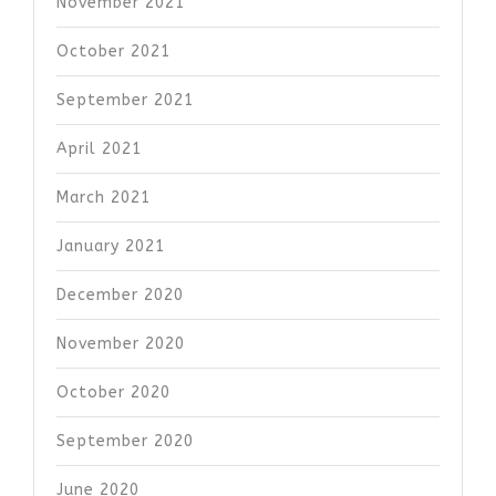
November 2021
October 2021
September 2021
April 2021
March 2021
January 2021
December 2020
November 2020
October 2020
September 2020
June 2020