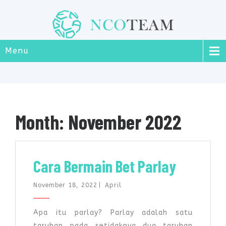
Menu
Month:
November 2022
Cara Bermain Bet Parlay
November 18, 2022
|
April
Apa itu parlay? Parlay adalah satu
taruhan pada setidaknya dua taruhan