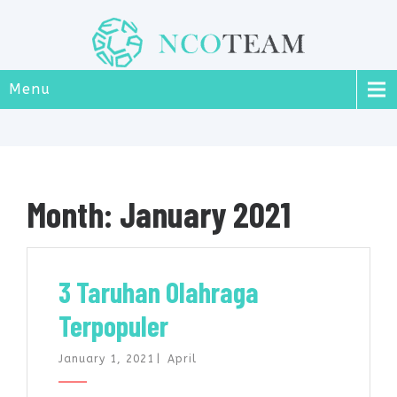
Menu
Month:
January 2021
3 Taruhan Olahraga
Terpopuler
January 1, 2021
|
April