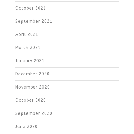
October 2021
September 2021
April 2021
March 2021
January 2021
December 2020
November 2020
October 2020
September 2020
June 2020