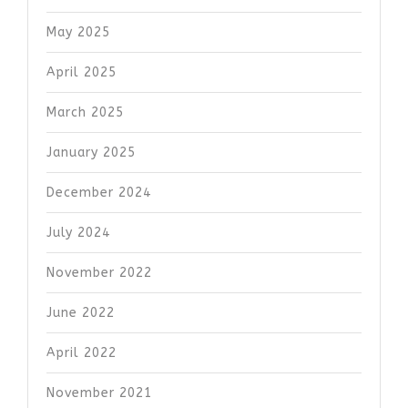
May 2025
April 2025
March 2025
January 2025
December 2024
July 2024
November 2022
June 2022
April 2022
November 2021