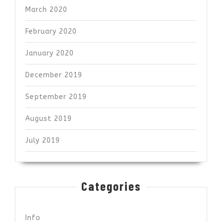
March 2020
February 2020
January 2020
December 2019
September 2019
August 2019
July 2019
Categories
Info