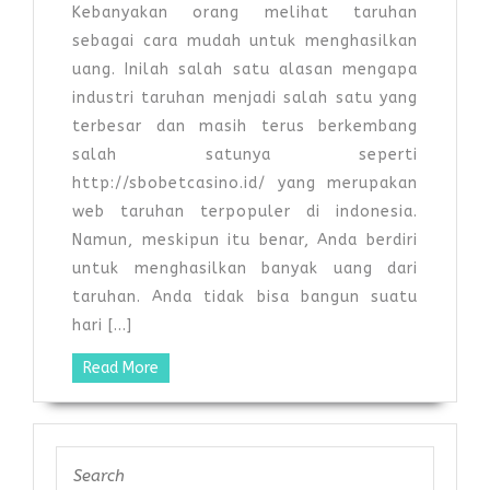
Kebanyakan orang melihat taruhan
sebagai cara mudah untuk menghasilkan
uang. Inilah salah satu alasan mengapa
industri taruhan menjadi salah satu yang
terbesar dan masih terus berkembang
salah satunya seperti
http://sbobetcasino.id/ yang merupakan
web taruhan terpopuler di indonesia.
Namun, meskipun itu benar, Anda berdiri
untuk menghasilkan banyak uang dari
taruhan. Anda tidak bisa bangun suatu
hari […]
Read More