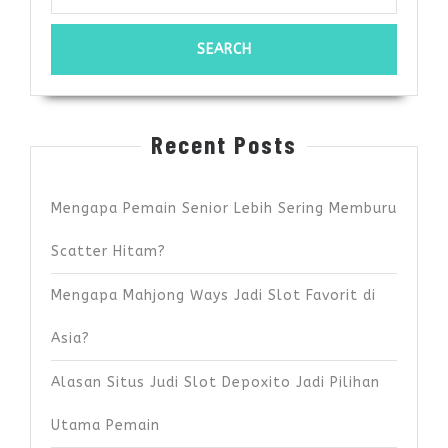
Recent Posts
Mengapa Pemain Senior Lebih Sering Memburu
Scatter Hitam?
Mengapa Mahjong Ways Jadi Slot Favorit di
Asia?
Alasan Situs Judi Slot Depoxito Jadi Pilihan
Utama Pemain