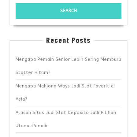
Recent Posts
Mengapa Pemain Senior Lebih Sering Memburu
Scatter Hitam?
Mengapa Mahjong Ways Jadi Slot Favorit di
Asia?
Alasan Situs Judi Slot Depoxito Jadi Pilihan
Utama Pemain