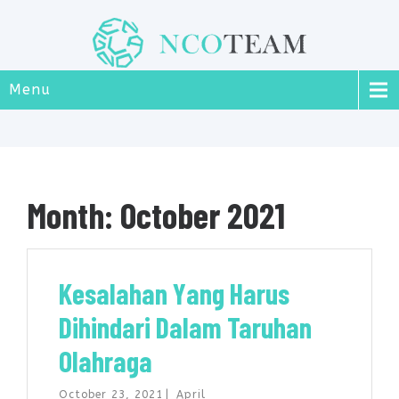
Menu
Month:
October 2021
Kesalahan Yang Harus
Dihindari Dalam Taruhan
Olahraga
October 23, 2021
|
April