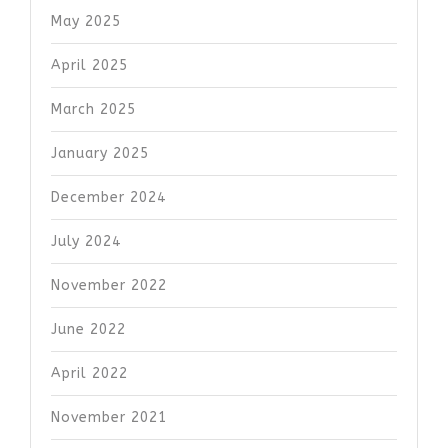
May 2025
April 2025
March 2025
January 2025
December 2024
July 2024
November 2022
June 2022
April 2022
November 2021