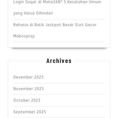
Login Gagal di Maha168? 5 Kesalahan Umum
yang Harus Dihindari
Rahasia di Balik Jackpot Besar Slot Gacor
Mabosplay
Archives
December 2025
November 2025
October 2025
September 2025