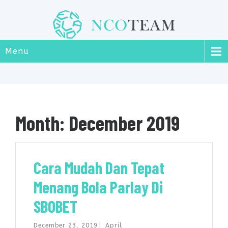
Menu
Month:
December 2019
Cara Mudah Dan Tepat
Menang Bola Parlay Di
SBOBET
December 23, 2019
|
April