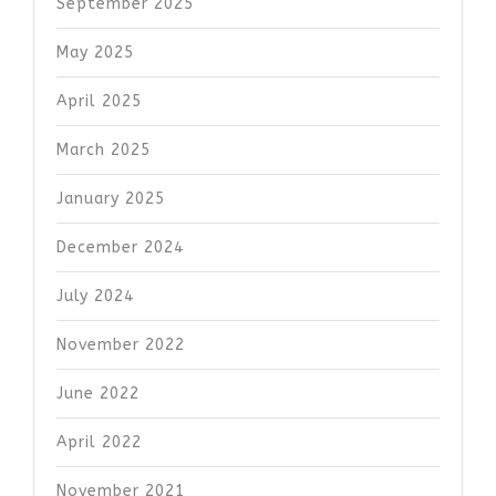
September 2025
May 2025
April 2025
March 2025
January 2025
December 2024
July 2024
November 2022
June 2022
April 2022
November 2021