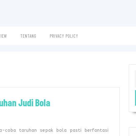
VIEW
TENTANG
PRIVACY POLICY
uhan Judi Bola
-coba taruhan sepak bola pasti berfantasi