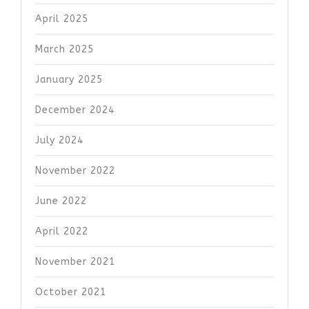
April 2025
March 2025
January 2025
December 2024
July 2024
November 2022
June 2022
April 2022
November 2021
October 2021