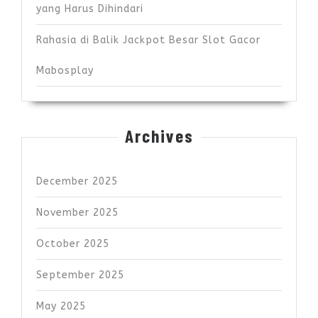
yang Harus Dihindari
Rahasia di Balik Jackpot Besar Slot Gacor
Mabosplay
Archives
December 2025
November 2025
October 2025
September 2025
May 2025