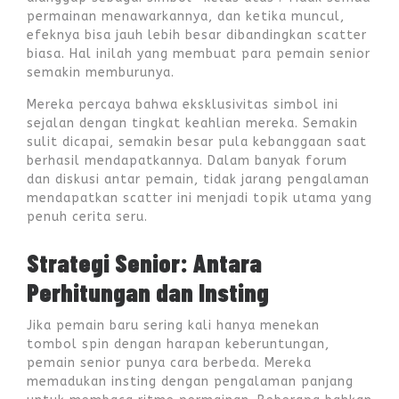
permainan menawarkannya, dan ketika muncul,
efeknya bisa jauh lebih besar dibandingkan scatter
biasa. Hal inilah yang membuat para pemain senior
semakin memburunya.
Mereka percaya bahwa eksklusivitas simbol ini
sejalan dengan tingkat keahlian mereka. Semakin
sulit dicapai, semakin besar pula kebanggaan saat
berhasil mendapatkannya. Dalam banyak forum
dan diskusi antar pemain, tidak jarang pengalaman
mendapatkan scatter ini menjadi topik utama yang
penuh cerita seru.
Strategi Senior: Antara
Perhitungan dan Insting
Jika pemain baru sering kali hanya menekan
tombol spin dengan harapan keberuntungan,
pemain senior punya cara berbeda. Mereka
memadukan insting dengan pengalaman panjang