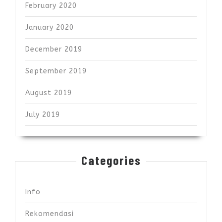
February 2020
January 2020
December 2019
September 2019
August 2019
July 2019
Categories
Info
Rekomendasi