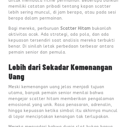
untuk membaca ritme permainan. Beberapa bahkan
memiliki catatan pribadi tentang kapan scatter
lebih sering muncul, di jam berapa, atau pada sesi
berapa dalam permainan.
Bagi mereka, perburuan
Scatter Hitam
bukanlah
aktivitas acak. Ada strategi, ada pola, dan ada
kepuasan tersendiri saat analisis mereka terbukti
benar. Di sinilah letak perbedaan terbesar antara
pemain senior dan pemula.
Lebih dari Sekadar Kemenangan
Uang
Meski kemenangan uang jelas menjadi tujuan
utama, banyak pemain senior menilai bahwa
mengejar scatter hitam memberikan pengalaman
emosional yang unik. Rasa penasaran, adrenalin,
hingga kepuasan ketika simbol itu akhirnya muncul
di layar menciptakan kenangan tak terlupakan.
Mereka menyadari bahwa dunia slot bukan hanya