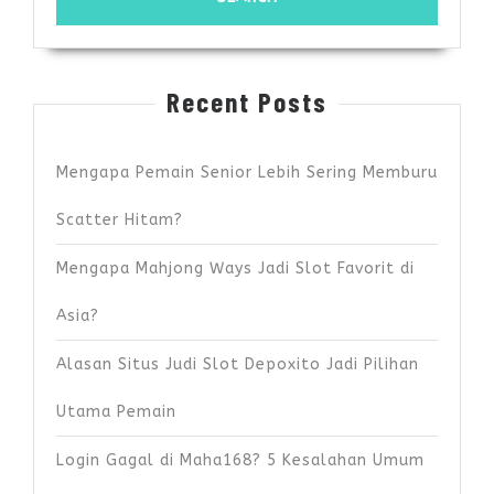
Recent Posts
Mengapa Pemain Senior Lebih Sering Memburu
Scatter Hitam?
Mengapa Mahjong Ways Jadi Slot Favorit di
Asia?
Alasan Situs Judi Slot Depoxito Jadi Pilihan
Utama Pemain
Login Gagal di Maha168? 5 Kesalahan Umum