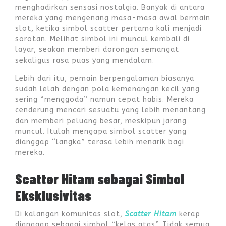
menghadirkan sensasi nostalgia. Banyak di antara
mereka yang mengenang masa-masa awal bermain
slot, ketika simbol scatter pertama kali menjadi
sorotan. Melihat simbol ini muncul kembali di
layar, seakan memberi dorongan semangat
sekaligus rasa puas yang mendalam.
Lebih dari itu, pemain berpengalaman biasanya
sudah lelah dengan pola kemenangan kecil yang
sering “menggoda” namun cepat habis. Mereka
cenderung mencari sesuatu yang lebih menantang
dan memberi peluang besar, meskipun jarang
muncul. Itulah mengapa simbol scatter yang
dianggap “langka” terasa lebih menarik bagi
mereka.
Scatter Hitam sebagai Simbol
Eksklusivitas
Di kalangan komunitas slot,
Scatter Hitam
kerap
dianggap sebagai simbol “kelas atas”. Tidak semua