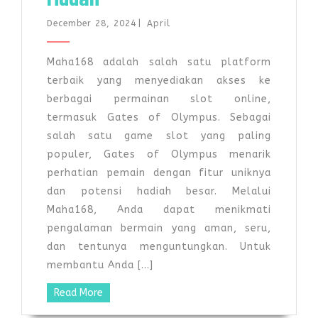
December 28, 2024
|
April
Maha168 adalah salah satu platform
terbaik yang menyediakan akses ke
berbagai permainan slot online,
termasuk Gates of Olympus. Sebagai
salah satu game slot yang paling
populer, Gates of Olympus menarik
perhatian pemain dengan fitur uniknya
dan potensi hadiah besar. Melalui
Maha168, Anda dapat menikmati
pengalaman bermain yang aman, seru,
dan tentunya menguntungkan. Untuk
membantu Anda […]
Read More