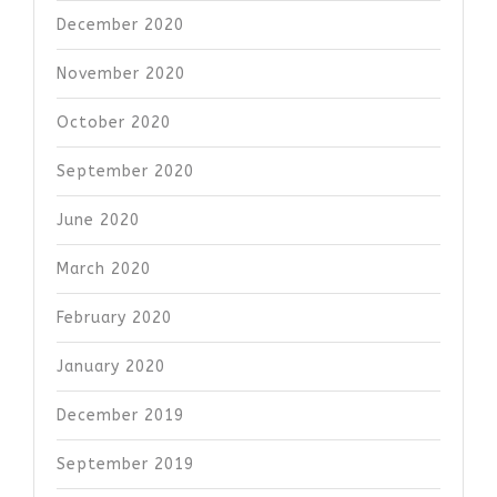
December 2020
November 2020
October 2020
September 2020
June 2020
March 2020
February 2020
January 2020
December 2019
September 2019