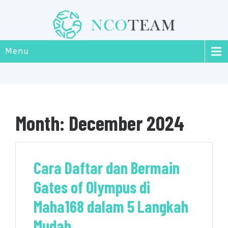
Menu
Month:
December 2024
Cara Daftar dan Bermain
Gates of Olympus di
Maha168 dalam 5 Langkah
Mudah