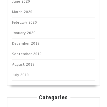
June 2020
March 2020
February 2020
January 2020
December 2019
September 2019
August 2019
July 2019
Categories