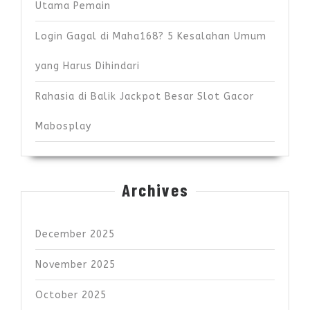
Utama Pemain
Login Gagal di Maha168? 5 Kesalahan Umum
yang Harus Dihindari
Rahasia di Balik Jackpot Besar Slot Gacor
Mabosplay
Archives
December 2025
November 2025
October 2025