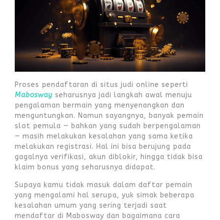
Proses pendaftaran di situs judi online seperti
Mabosway
seharusnya jadi langkah awal menuju
pengalaman bermain yang menyenangkan dan
menguntungkan. Namun sayangnya, banyak pemain
slot pemula — bahkan yang sudah berpengalaman
— masih melakukan kesalahan yang sama ketika
melakukan registrasi. Hal ini bisa berujung pada
gagalnya verifikasi, akun diblokir, hingga tidak bisa
klaim bonus yang seharusnya didapat.
Supaya kamu tidak masuk dalam daftar pemain
yang mengalami hal serupa, yuk simak beberapa
kesalahan umum yang sering terjadi saat
mendaftar di Mabosway dan bagaimana cara