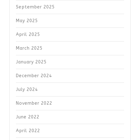
September 2025
May 2025
April 2025
March 2025
January 2025
December 2024
July 2024
November 2022
June 2022
April 2022