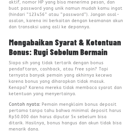
aktif, nomor HP yang bisa menerima pesan, dan
buat password yang unik namun mudah kamu ingat
(hindari “123456” atau “password”). Jangan asal-
asalan, karena ini berkaitan dengan keamanan akun
dan transaksi uang asli ke depannya.
Mengabaikan Syarat & Ketentuan
Bonus: Rugi Sebelum Bermain
Siapa sih yang tidak tertarik dengan bonus
pendaftaran, cashback, atau free spin? Tapi
ternyata banyak pemain yang akhirnya kecewa
karena bonus yang diharapkan tidak masuk.
Kenapa? Karena mereka tidak membaca syarat dan
ketentuan yang menyertainya.
Contoh nyata:
Pemain mengklaim bonus deposit
pertama tanpa tahu bahwa minimal deposit harus
Rp50.000 dan harus diputar 5x sebelum bisa
ditarik. Hasilnya, bonus hangus dan akun tidak bisa
menarik dana.